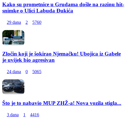
Kako su prometnice u Grudama došle na razinu hit-
snimke o Ulici Labuda Đukića
29 dana
2
5760
Zločin koji je šokirao Njemačku! Ubojica iz Gabele
je uvijek bio agresivan
24 dana
0
5065
Što je to nabavio MUP ZHŽ-a! Nova vozila stigla...
3 dana
1
4416