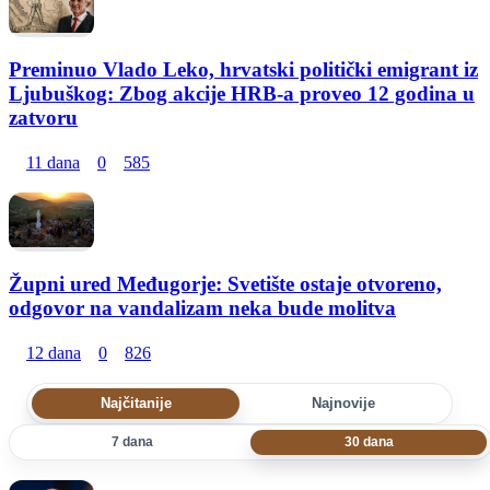
Preminuo Vlado Leko, hrvatski politički emigrant iz
Ljubuškog: Zbog akcije HRB-a proveo 12 godina u
zatvoru
11 dana
0
585
Župni ured Međugorje: Svetište ostaje otvoreno,
odgovor na vandalizam neka bude molitva
12 dana
0
826
Najčitanije
Najnovije
7 dana
30 dana