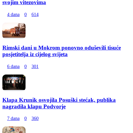
svojim vitezovima
4 dana
0
614
Rimski dani u Mokrom ponovno oduševili tisuće
posjetitelja iz cijelog svijeta
6 dana
0
301
Klapa Krunik osvojila Posuški stećak, publika
nagradila klapu Podvorje
7 dana
0
360