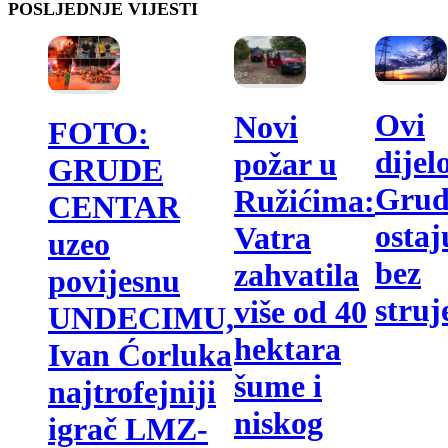
POSLJEDNJE VIJESTI
Ovi
Novi
FOTO:
dijel
požar u
GRUDE
Grud
Ružićima:
CENTAR
ostaj
Vatra
uzeo
bez
zahvatila
povijesnu
struj
više od 40
UNDECIMU,
hektara
Ivan Ćorluka
šume i
najtrofejniji
niskog
igrač LMZ-