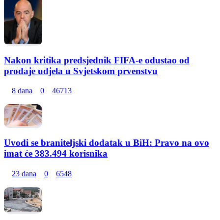
Nakon kritika predsjednik FIFA-e odustao od
prodaje udjela u Svjetskom prvenstvu
8 dana
0
46713
Uvodi se braniteljski dodatak u BiH: Pravo na ovo
imat će 383.494 korisnika
23 dana
0
6548