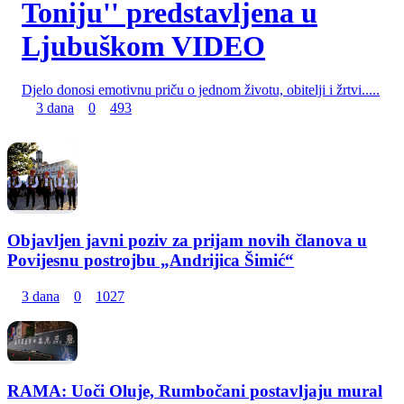
Toniju'' predstavljena u
Ljubuškom VIDEO
Djelo donosi emotivnu priču o jednom životu, obitelji i žrtvi.....
3 dana
0
493
Objavljen javni poziv za prijam novih članova u
Povijesnu postrojbu „Andrijica Šimić“
3 dana
0
1027
RAMA: Uoči Oluje, Rumbočani postavljaju mural