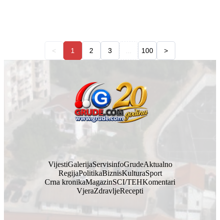
<
1
2
3
...
100
>
Vijesti
Galerija
Servisinfo
Grude
Aktualno
Regija
Politika
Biznis
Kultura
Sport
Crna kronika
Magazin
SCI/TEH
Komentari
Vjera
Zdravlje
Recepti