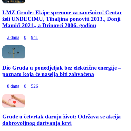
LMZ Grude: Ekipe spremne za završnicu! Centar
želi UNDECIMU, Tihaljina ponoviti 2013., Donji
Mamići 2021., a Drinovci 2006. godinu
2 dana
0
941
Dio Gruda u ponedjeljak bez električne energije –
poznato koja će naselja biti zahvaćena
8 dana
0
526
Grude u četvrtak daruju život: Održava se akcija
dobrovoljnog darivanja krvi