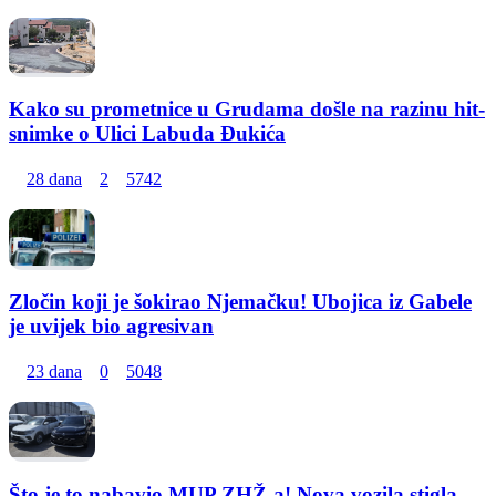
Kako su prometnice u Grudama došle na razinu hit-
snimke o Ulici Labuda Đukića
28 dana
2
5742
Zločin koji je šokirao Njemačku! Ubojica iz Gabele
je uvijek bio agresivan
23 dana
0
5048
Što je to nabavio MUP ZHŽ-a! Nova vozila stigla...