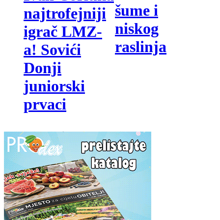
šume i
najtrofejniji
niskog
igrač LMZ-
raslinja
a! Sovići
Donji
juniorski
prvaci