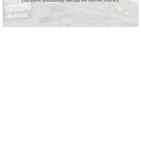
Zabranjeno preuzimanje sadržaja bez dozvole izdavača.