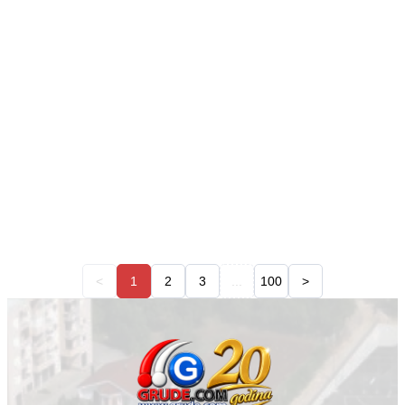
<
1
2
3
...
100
>