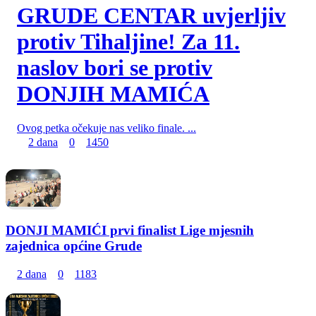
GRUDE CENTAR uvjerljiv
protiv Tihaljine! Za 11.
naslov bori se protiv
DONJIH MAMIĆA
Ovog petka očekuje nas veliko finale. ...
2 dana
0
1450
DONJI MAMIĆI prvi finalist Lige mjesnih
zajednica općine Grude
2 dana
0
1183