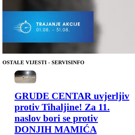
OSTALE VIJESTI
- SERVISINFO
GRUDE CENTAR uvjerljiv
protiv Tihaljine! Za 11.
naslov bori se protiv
DONJIH MAMIĆA