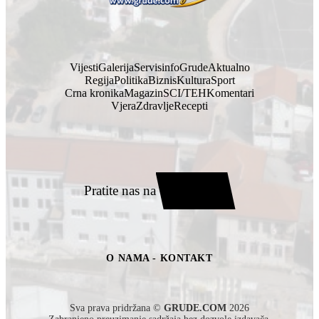
Vijesti
Galerija
Servisinfo
Grude
Aktualno
Regija
Politika
Biznis
Kultura
Sport
Crna kronika
Magazin
SCI/TEH
Komentari
Vjera
Zdravlje
Recepti
Pratite nas na
O NAMA - KONTAKT
Sva prava pridržana ©
GRUDE.COM
2026