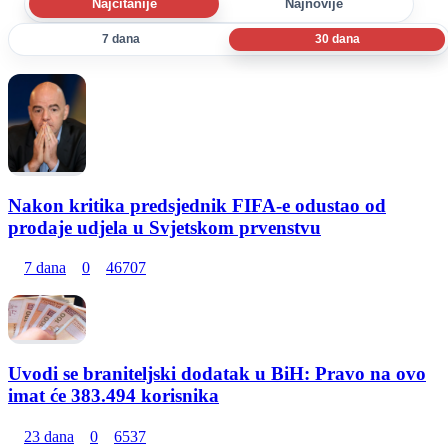
Najčitanije
Najnovije
7 dana
30 dana
Nakon kritika predsjednik FIFA-e odustao od
prodaje udjela u Svjetskom prvenstvu
7 dana
0
46707
Uvodi se braniteljski dodatak u BiH: Pravo na ovo
imat će 383.494 korisnika
23 dana
0
6537