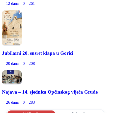
12 dana
0
261
Jubilarni 20. susret klapa u Gorici
20 dana
0
208
Najava – 14. sjednica Općinskog vijeća Grude
26 dana
0
283