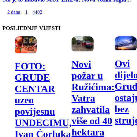
2 dana
1
4402
POSLJEDNJE VIJESTI
Ovi
Novi
FOTO:
dijel
požar u
GRUDE
Grud
Ružićima:
CENTAR
ostaj
Vatra
uzeo
bez
zahvatila
povijesnu
struj
više od 40
UNDECIMU,
hektara
Ivan Ćorluka